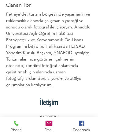
Canan Tor
Fethiye’de, turizm bölgesinde yaşamanın ve 
reklamcılık alanında çalışmanın gereği ve 
sonucu olarak fotoğraf ile iç içeyim. Anadolu 
Üniversitesi Açık Öğretim Fakültesi 
Fotoğrafçılık ve Kameramanlık Ön Lisans 
Programını bitirdim. Hali hazırda FEFSAD 
Yönetim Kurulu Başkanı, ANAFOD üyesiyim. 
Turizm alanında görüneni çekmenin 
ötesinde, kendimi fotoğraf anlamında 
geliştirmek için alanında uzman 
fotoğrafçılardan ders alıyorum ve atölye 
çalışmalarına katılıyorum.
İletişim
e-posta:
kadinfotografcilardernegi@gmail.com
Phone
Email
Facebook