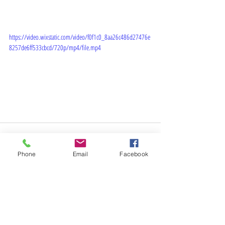
https://video.wixstatic.com/video/f0f1c0_8aa26c486d27476e
8257de6ff533cbcd/720p/mp4/file.mp4
Phone
Email
Facebook
Son Yazılar
Hepsini Gör