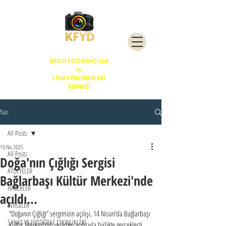
KADIN FOTOĞRAFÇILAR
ve
FİLM YÖNETMENLERİ
DERNEĞİ
Yazı
All Posts
19 Nis 2025
All Posts
Doğa'nın Çığlığı Sergisi
ATÖLYELER
Bağlarbaşı Kültür Merkezi'nde
HABERLER
açıldı...
SERGİLER
“Doğanın Çığlığı” sergimizin açılışı, 14 Nisan’da Bağlarbaşı 
SANAT VE FOTOĞRAF ETKİNLİKLERİ
Kültür Merkezi’nin yeniden açılışıyla birlikte gerçekleşti. 