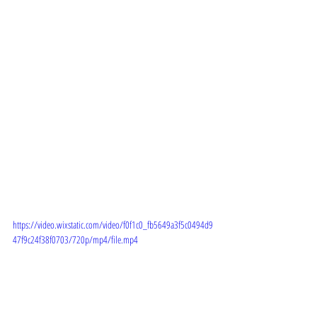
https://video.wixstatic.com/video/f0f1c0_fb5649a3f5c0494d9
47f9c24f38f0703/720p/mp4/file.mp4