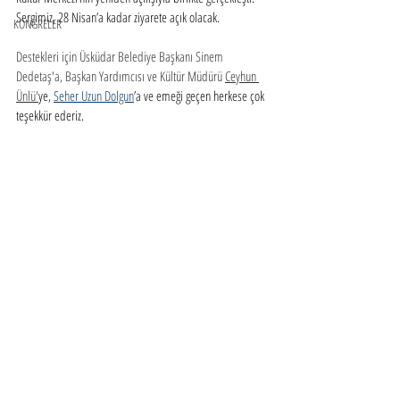
Sergimiz, 28 Nisan’a kadar ziyarete açık olacak.
KONGRELER
Destekleri için Üsküdar Belediye Başkanı Sinem 
Dedetaş'a, Başkan Yardımcısı ve Kültür Müdürü 
Ceyhun 
Ünlü'
ye, 
Seher Uzun Dolgun
’a ve emeği geçen herkese çok 
teşekkür ederiz.