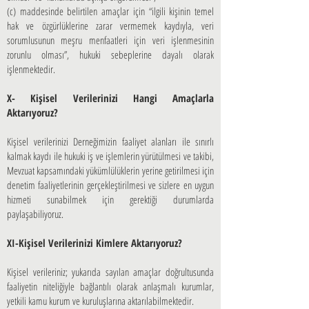
(c) maddesinde belirtilen amaçlar için “ilgili kişinin temel
hak ve özgürlüklerine zarar vermemek kaydıyla, veri
sorumlusunun meşru menfaatleri için veri işlenmesinin
zorunlu olması”, hukuki sebeplerine dayalı olarak
işlenmektedir.
X- Kişisel Verilerinizi Hangi Amaçlarla
Aktarıyoruz?
Kişisel verilerinizi Derneğimizin faaliyet alanları ile sınırlı
kalmak kaydı ile hukuki iş ve işlemlerin yürütülmesi ve takibi,
Mevzuat kapsamındaki yükümlülüklerin yerine getirilmesi için
denetim faaliyetlerinin gerçekleştirilmesi ve sizlere en uygun
hizmeti sunabilmek için gerektiği durumlarda
paylaşabiliyoruz.
XI-Kişisel Verilerinizi Kimlere Aktarıyoruz?
Kişisel verileriniz; yukarıda sayılan amaçlar doğrultusunda
faaliyetin niteliğiyle bağlantılı olarak anlaşmalı kurumlar,
yetkili kamu kurum ve kuruluşlarına aktarılabilmektedir.