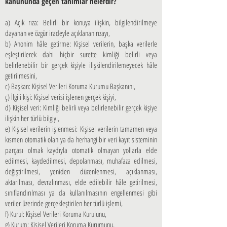
kanununda geçen tanımlar nelerdir?
a) Açık rıza: Belirli bir konuya ilişkin, bilgilendirilmeye
dayanan ve özgür iradeyle açıklanan rızayı,
b) Anonim hâle getirme: Kişisel verilerin, başka verilerle
eşleştirilerek dahi hiçbir surette kimliği belirli veya
belirlenebilir bir gerçek kişiyle ilişkilendirilemeyecek hâle
getirilmesini,
c) Başkan: Kişisel Verileri Koruma Kurumu Başkanını,
ç) İlgili kişi: Kişisel verisi işlenen gerçek kişiyi,
d) Kişisel veri: Kimliği belirli veya belirlenebilir gerçek kişiye
ilişkin her türlü bilgiyi,
e) Kişisel verilerin işlenmesi: Kişisel verilerin tamamen veya
kısmen otomatik olan ya da herhangi bir veri kayıt sisteminin
parçası olmak kaydıyla otomatik olmayan yollarla elde
edilmesi, kaydedilmesi, depolanması, muhafaza edilmesi,
değiştirilmesi, yeniden düzenlenmesi, açıklanması,
aktarılması, devralınması, elde edilebilir hâle getirilmesi,
sınıflandırılması ya da kullanılmasının engellenmesi gibi
veriler üzerinde gerçekleştirilen her türlü işlemi,
f) Kurul: Kişisel Verileri Koruma Kurulunu,
g) Kurum: Kişisel Verileri Koruma Kurumunu,