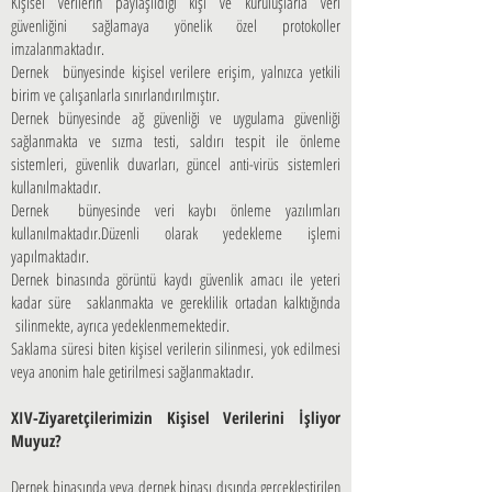
Kişisel verilerin paylaşıldığı kişi ve kuruluşlarla veri
güvenliğini sağlamaya yönelik özel protokoller
imzalanmaktadır.
Dernek bünyesinde kişisel verilere erişim, yalnızca yetkili
birim ve çalışanlarla sınırlandırılmıştır.
Dernek bünyesinde ağ güvenliği ve uygulama güvenliği
sağlanmakta ve sızma testi, saldırı tespit ile önleme
sistemleri, güvenlik duvarları, güncel anti-virüs sistemleri
kullanılmaktadır.
Dernek bünyesinde veri kaybı önleme yazılımları
kullanılmaktadır.Düzenli olarak yedekleme işlemi
yapılmaktadır.
Dernek binasında görüntü kaydı güvenlik amacı ile yeteri
kadar süre saklanmakta ve gereklilik ortadan kalktığında
silinmekte, ayrıca yedeklenmemektedir.
Saklama süresi biten kişisel verilerin silinmesi, yok edilmesi
veya anonim hale getirilmesi sağlanmaktadır.
XIV-Ziyaretçilerimizin Kişisel Verilerini İşliyor
Muyuz?
Dernek binasında veya dernek binası dışında gerçekleştirilen