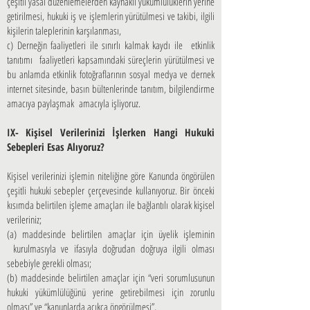
çeşitli yasal düzenlemelerden kaynaklı yükümlülüklerin yerine
getirilmesi, hukuki iş ve işlemlerin yürütülmesi ve takibi, ilgili
kişilerin taleplerinin karşılanması,
c) Derneğin faaliyetleri ile sınırlı kalmak kaydı ile etkinlik
tanıtımı faaliyetleri kapsamındaki süreçlerin yürütülmesi ve
bu anlamda etkinlik fotoğraflarının sosyal medya ve dernek
internet sitesinde, basın bültenlerinde tanıtım, bilgilendirme
amacıya paylaşmak amacıyla işliyoruz.
IX- Kişisel Verilerinizi İşlerken Hangi Hukuki
Sebepleri Esas Alıyoruz?
Kişisel verilerinizi işlemin niteliğine göre Kanunda öngörülen
çeşitli hukuki sebepler çerçevesinde kullanıyoruz. Bir önceki
kısımda belirtilen işleme amaçları ile bağlantılı olarak kişisel
verileriniz;
(a) maddesinde belirtilen amaçlar için üyelik işleminin
kurulmasıyla ve ifasıyla doğrudan doğruya ilgili olması
sebebiyle gerekli olması;
(b) maddesinde belirtilen amaçlar için “veri sorumlusunun
hukuki yükümlülüğünü yerine getirebilmesi için zorunlu
olması” ve “kanunlarda açıkça öngörülmesi”,