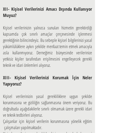
XII- Kişisel Verilerinizi Amacı Dışında Kullanıyor
Muyuz?
Kişisel verilerinizin yalnızca sunulan hizmetin gerektirdiği
kapsamda çok sınırlı amaçlar çerçevesinde işlenmesi
gerektiğinin bilincindeyiz. Bu sebeple kişisel bilgilerinizi yasal
yükümlülüklere aykırı şekilde menfaat temin etmek amacıyla
asla kullanmıyoruz. Derneğimiz bünyesinde verilerinize
yetkisiz kişiler tarafından erişilmesini engelleyecek gerekli
teknik ve idari önlemleri alıyoruz.
XIII- Kişisel Verilerinizi Korumak İçin Neler
Yapıyoruz?
Kişisel verilerinizin yasal gerekliliklere uygun şekilde
korunmasına ve gizliliğin sağlanmasına önem veriyoruz. Bu
doğrultuda aşağıdakilerle sınırlı olmamak üzere gerekli idari
ve teknik tedbirleri alıyoruz.
Çalışanlar için kişisel verilerin korunmasına yönelik eğitim
çalışmaları yapılmaktadır.