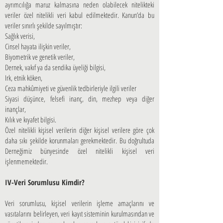
ayrımcılığa maruz kalmasına neden olabilecek nitelikteki
veriler özel nitelikli veri kabul edilmektedir. Kanun’da bu
veriler sınırlı şekilde sayılmıştır:
Sağlık verisi,
Cinsel hayata ilişkin veriler,
Biyometrik ve genetik veriler,
Dernek, vakıf ya da sendika üyeliği bilgisi,
Irk, etnik köken,
Ceza mahkûmiyeti ve güvenlik tedbirleriyle ilgili veriler
Siyasi düşünce, felsefi inanç, din, mezhep veya diğer
inançlar,
Kılık ve kıyafet bilgisi.
Özel nitelikli kişisel verilerin diğer kişisel verilere göre çok
daha sıkı şekilde korunmaları gerekmektedir. Bu doğrultuda
Derneğimiz bünyesinde özel nitelikli kişisel veri
işlenmemektedir.
IV-Veri Sorumlusu Kimdir?
Veri sorumlusu, kişisel verilerin işleme amaçlarını ve
vasıtalarını belirleyen, veri kayıt sisteminin kurulmasından ve