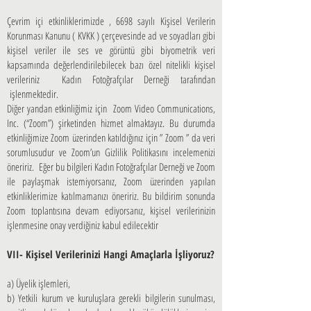
Çevrim içi etkinliklerimizde , 6698 sayılı Kişisel Verilerin
Korunması Kanunu ( KVKK ) çerçevesinde ad ve soyadları gibi
kişisel veriler ile ses ve görüntü gibi biyometrik veri
kapsamında değerlendirilebilecek bazı özel nitelikli kişisel
verileriniz Kadın Fotoğrafçılar Derneği tarafından
işlenmektedir.
Diğer yandan etkinliğimiz için Zoom Video Communications,
Inc. (“Zoom”) şirketinden hizmet almaktayız. Bu durumda
etkinliğimize Zoom üzerinden katıldığınız için ” Zoom ” da veri
sorumlusudur ve Zoom’un Gizlilik Politikasını incelemenizi
öneririz. Eğer bu bilgileri Kadın Fotoğrafçılar Derneği ve Zoom
ile paylaşmak istemiyorsanız, Zoom üzerinden yapılan
etkinliklerimize katılmamanızı öneririz. Bu bildirim sonunda
Zoom toplantısına devam ediyorsanız, kişisel verilerinizin
işlenmesine onay verdiğiniz kabul edilecektir
VII- Kişisel Verilerinizi Hangi Amaçlarla İşliyoruz?
a) Üyelik işlemleri,
b) Yetkili kurum ve kuruluşlara gerekli bilgilerin sunulması,