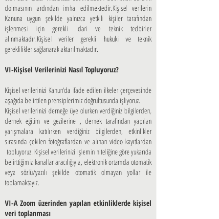
dolmasının ardından imha edilmektedir.Kişisel verilerin
Kanuna uygun şekilde yalnızca yetkili kişiler tarafından
işlenmesi için gerekli idari ve teknik tedbirler
alınmaktadır.Kişisel veriler gerekli hukuki ve teknik
gereklilikler sağlanarak aktarılmaktadır.
VI-Kişisel Verilerinizi Nasıl Topluyoruz?
Kişisel verilerinizi Kanun’da ifade edilen ilkeler çerçevesinde
aşağıda belirtilen prensiplerimiz doğrultusunda işliyoruz.
Kişisel verilerinizi derneğe üye olurken verdiğiniz bilgilerden,
dernek eğitim ve gezilerine , dernek tarafından yapılan
yarışmalara katılırken verdiğiniz bilgilerden, etkinlikler
sırasında çekilen fotoğraflardan ve alınan video kayıtlardan
topluyoruz. Kişisel verilerinizi işlemin niteliğine göre yukarıda
belirttiğimiz kanallar aracılığıyla, elektronik ortamda otomatik
veya sözlü/yazılı şekilde otomatik olmayan yollar ile
toplamaktayız.
VI-A Zoom üzerinden yapılan etkinliklerde kişisel
veri toplanması