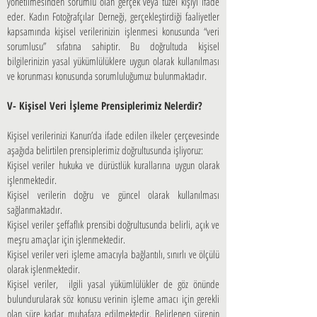
yönetilmesinden sorumlu olan gerçek veya tüzel kişiyi ifade
eder. Kadın Fotoğrafçılar Derneği, gerçekleştirdiği faaliyetler
kapsamında kişisel verilerinizin işlenmesi konusunda “veri
sorumlusu” sıfatına sahiptir. Bu doğrultuda kişisel
bilgilerinizin yasal yükümlülüklere uygun olarak kullanılması
ve korunması konusunda sorumluluğumuz bulunmaktadır.
V- Kişisel Veri İşleme Prensiplerimiz Nelerdir?
Kişisel verilerinizi Kanun’da ifade edilen ilkeler çerçevesinde
aşağıda belirtilen prensiplerimiz doğrultusunda işliyoruz:
Kişisel veriler hukuka ve dürüstlük kurallarına uygun olarak
işlenmektedir.
Kişisel verilerin doğru ve güncel olarak kullanılması
sağlanmaktadır.
Kişisel veriler şeffaflık prensibi doğrultusunda belirli, açık ve
meşru amaçlar için işlenmektedir.
Kişisel veriler veri işleme amacıyla bağlantılı, sınırlı ve ölçülü
olarak işlenmektedir.
Kişisel veriler, ilgili yasal yükümlülükler de göz önünde
bulundurularak söz konusu verinin işleme amacı için gerekli
olan süre kadar muhafaza edilmektedir. Belirlenen sürenin