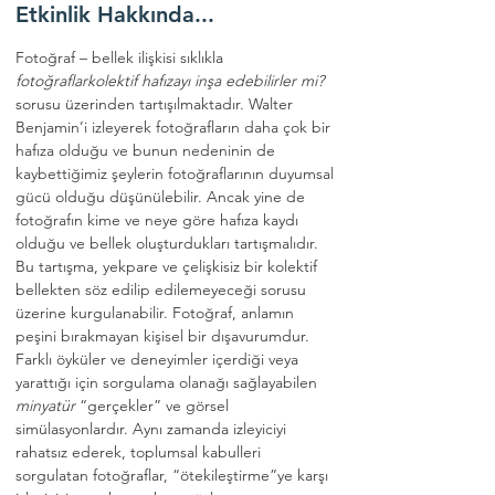
Etkinlik Hakkında...
Fotoğraf – bellek ilişkisi sıklıkla 
fotoğraflarkolektif hafızayı inşa edebilirler mi? 
sorusu üzerinden tartışılmaktadır. Walter 
Benjamin’i izleyerek fotoğrafların daha çok bir 
hafıza olduğu ve bunun nedeninin de 
kaybettiğimiz şeylerin fotoğraflarının duyumsal 
gücü olduğu düşünülebilir. Ancak yine de 
fotoğrafın kime ve neye göre hafıza kaydı 
olduğu ve bellek oluşturdukları tartışmalıdır. 
Bu tartışma, yekpare ve çelişkisiz bir kolektif 
bellekten söz edilip edilemeyeceği sorusu 
üzerine kurgulanabilir. Fotoğraf, anlamın 
peşini bırakmayan kişisel bir dışavurumdur. 
Farklı öyküler ve deneyimler içerdiği veya 
yarattığı için sorgulama olanağı sağlayabilen 
minyatür
 “gerçekler” ve görsel 
simülasyonlardır. Aynı zamanda izleyiciyi 
rahatsız ederek, toplumsal kabulleri 
sorgulatan fotoğraflar, “ötekileştirme”ye karşı 