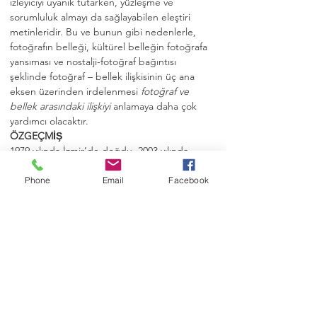
izleyiciyi uyanık tutarken, yüzleşme ve 
sorumluluk almayı da sağlayabilen eleştiri 
metinleridir. Bu ve bunun gibi nedenlerle, 
fotoğrafın belleği, kültürel belleğin fotoğrafa 
yansıması ve nostalji-fotoğraf bağıntısı 
şeklinde fotoğraf – bellek ilişkisinin üç ana 
eksen üzerinden irdelenmesi 
fotoğraf ve 
bellek arasındaki ilişkiyi
 anlamaya daha çok 
yardımcı olacaktır.
ÖZGEÇMİŞ
1979 yılında İzmir’de doğdu. 2003 yılında 
Dokuz Eylül…
Phone
Email
Facebook
Devamını oku...
Etkinliği Paylaşın