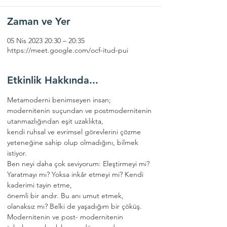
Zaman ve Yer
05 Nis 2023 20:30 – 20:35
https://meet.google.com/ocf-itud-pui
Etkinlik Hakkında...
Metamoderni benimseyen insan; 
modernitenin suçundan ve postmodernitenin 
utanmazlığından eşit uzaklıkta, 
kendi ruhsal ve evrimsel görevlerini çözme 
yeteneğine sahip olup olmadığını, bilmek 
istiyor. 
Ben neyi daha çok seviyorum: Eleştirmeyi mi? 
Yaratmayı mı? Yoksa inkâr etmeyi mi? Kendi 
kaderimi tayin etme, 
önemli bir andır. Bu anı umut etmek, 
olanaksız mı? Belki de yaşadığım bir çöküş. 
Modernitenin ve post- modernitenin 