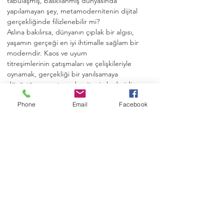
tabulaşmış, baskılanmış dünyasında 
yapılamayan şey, metamodernitenin dijital 
gerçekliğinde filizlenebilir mi?
Aslına bakılırsa, dünyanın çıplak bir algısı, 
yaşamın gerçeği en iyi ihtimalle sağlam bir 
moderndir. Kaos ve uyum
titreşimlerinin çatışmaları ve çelişkileriyle 
oynamak, gerçekliği bir yanılsamaya 
dönüştüren post-modernitenin kaderidir.
Devamını oku...
Phone
Email
Facebook
Etkinliği Paylaşın
İletişim
e-posta: