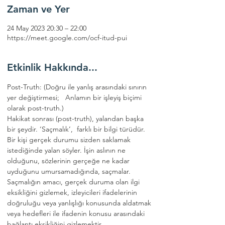
Zaman ve Yer
24 May 2023 20:30 – 22:00
https://meet.google.com/ocf-itud-pui
Etkinlik Hakkında...
Post-Truth: (Doğru ile yanlış arasındaki sınırın 
yer değiştirmesi;   Anlamın bir işleyiş biçimi 
olarak post-truth.)
Hakikat sonrası (post-truth), yalandan başka 
bir şeydir. ‘Saçmalık’,  farklı bir bilgi türüdür. 
Bir kişi gerçek durumu sizden saklamak 
istediğinde yalan söyler. İşin aslının ne 
olduğunu, sözlerinin gerçeğe ne kadar 
uyduğunu umursamadığında, saçmalar. 
Saçmalığın amacı, gerçek duruma olan ilgi 
eksikliğini gizlemek, izleyicileri ifadelerinin 
doğruluğu veya yanlışlığı konusunda aldatmak 
veya hedefleri ile ifadenin konusu arasındaki 
bağlantı eksikliğini gizlemektir.