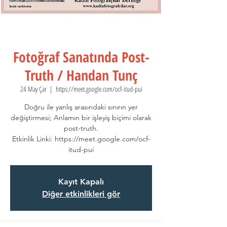
Fotoğraf Sanatında Post-
Truth / Handan Tunç
24 May Çar
  |  
https://meet.google.com/ocf-itud-pui
Doğru ile yanlış arasındaki sınırın yer
değiştirmesi; Anlamın bir işleyiş biçimi olarak
post-truth.
Etkinlik Linki: https://meet.google.com/ocf-
itud-pui
Kayıt Kapalı
Diğer etkinlikleri gör