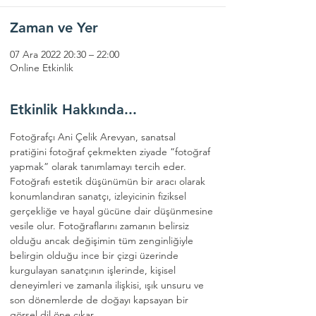
Zaman ve Yer
07 Ara 2022 20:30 – 22:00
Online Etkinlik
Etkinlik Hakkında...
Fotoğrafçı Ani Çelik Arevyan, sanatsal 
pratiğini fotoğraf çekmekten ziyade “fotoğraf 
yapmak” olarak tanımlamayı tercih eder. 
Fotoğrafı estetik düşünümün bir aracı olarak 
konumlandıran sanatçı, izleyicinin fiziksel 
gerçekliğe ve hayal gücüne dair düşünmesine 
vesile olur. Fotoğraflarını zamanın belirsiz 
olduğu ancak değişimin tüm zenginliğiyle 
belirgin olduğu ince bir çizgi üzerinde 
kurgulayan sanatçının işlerinde, kişisel 
deneyimleri ve zamanla ilişkisi, ışık unsuru ve 
son dönemlerde de doğayı kapsayan bir 
görsel dil öne çıkar.