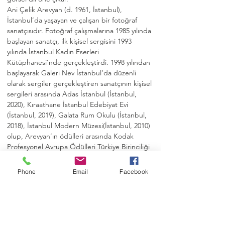
Ani Çelik Arevyan (d. 1961, İstanbul), 
İstanbul’da yaşayan ve çalışan bir fotoğraf 
sanatçısıdır. Fotoğraf çalışmalarına 1985 yılında 
başlayan sanatçı, ilk kişisel sergisini 1993 
yılında İstanbul Kadın Eserleri 
Kütüphanesi’nde gerçekleştirdi. 1998 yılından 
başlayarak Galeri Nev İstanbul’da düzenli 
olarak sergiler gerçekleştiren sanatçının kişisel 
sergileri arasında Adas İstanbul (İstanbul, 
2020), Kıraathane İstanbul Edebiyat Evi 
(İstanbul, 2019), Galata Rum Okulu (İstanbul, 
2018), İstanbul Modern Müzesi(İstanbul, 2010) 
olup, Arevyan’ın ödülleri arasında Kodak 
Profesyonel Avrupa Ödülleri Türkiye Birinciliği 
(1990) bulunuyor. Sanatçının eserleri 
Bibliothéque Nationale de France, İstanbul 
Phone
Email
Facebook
ModernMüzesi,…
Devamını oku...
Etkinliği Paylaşın